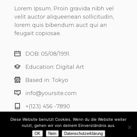
Lorem Ipsum. Proin gravida nibh vel
velit auctor aliqueenean sollicitudin,
lorem quis bibendum auct qui an
feugait copiosae.
DOB: 05/08/1991.
Education: Digital Art
Based in: Tokyo
info@yoursite.com
+(123) 456 -7890
Download Resume
Diese Website benutzt Cookies. Wenn du die Website weiter
nutzt, gehen wir von deinem Einverständnis aus.
OK
Nein
Datenschutzerklärung