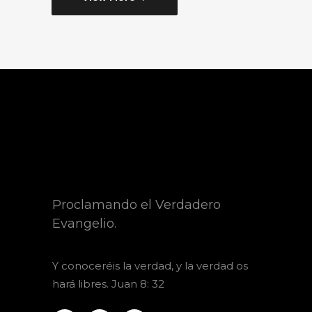
Proclamando el Verdadero
Evangelio.
Y
conoceréis la verdad, y la verdad os
hará libres. Juan 8: 32