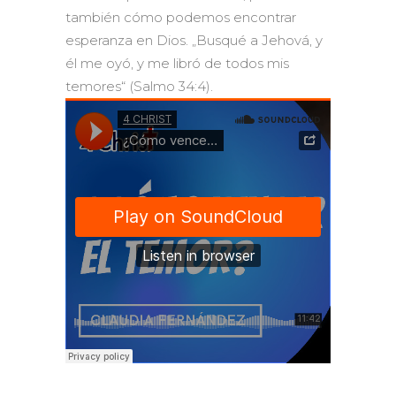
también cómo podemos encontrar
esperanza en Dios. „Busqué a Jehová, y
él me oyó, y me libró de todos mis
temores“ (Salmo 34:4).