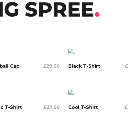
NG SPREE
.
r
ball Cap
£
29.00
Black T-Shirt
£
In Den Warenkorb
In Den Warenkorb
c T-Shirt
£
27.00
Cool T-Shirt
£
In Den Warenkorb
In Den Warenkorb