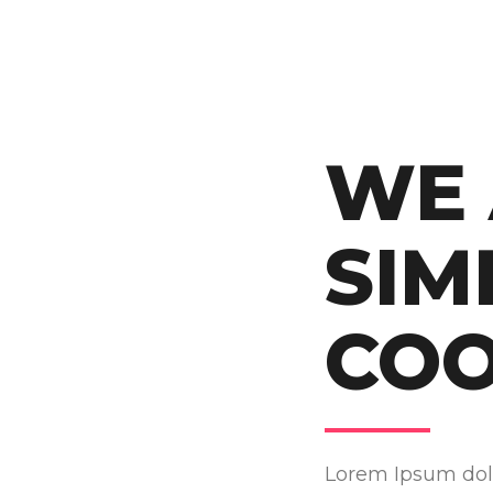
WE 
SIM
CO
Lorem Ipsum dol