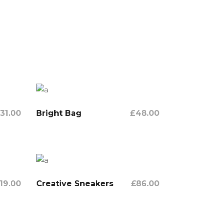
31.00
Bright Bag
£
48.00
In Den Warenkorb
19.00
Creative Sneakers
£
86.00
In Den Warenkorb