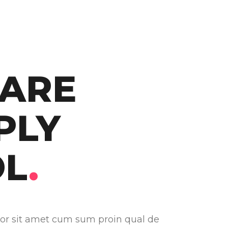
ARE
PLY
OL
.
or sit amet cum sum proin qual de