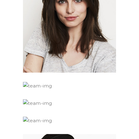
Joanna Shaffer
Editor
Justine Hender
Editor
Rene Kirby
Editor
Semaj Duran
Editor