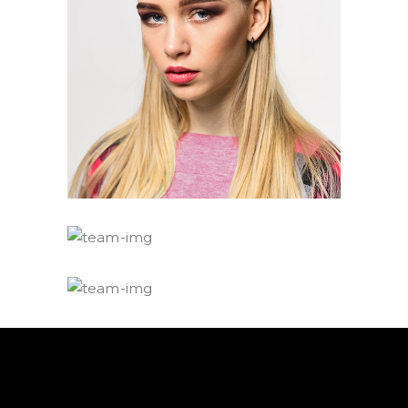
Morgan Jinx
Editor
Jim Hover
Editor
Sophie Torn
Editor